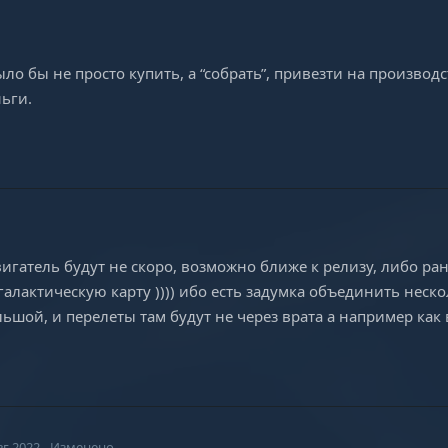
о бы не просто купить, а “собрать”, привезти на производ
ьги.
гатель будут не скоро, возможно ближе к релизу, либо ра
алактическую карту )))) ибо есть задумка объединить неск
ьшой, и перелеты там будут не через врата а например как 
вг 2022
Изменено