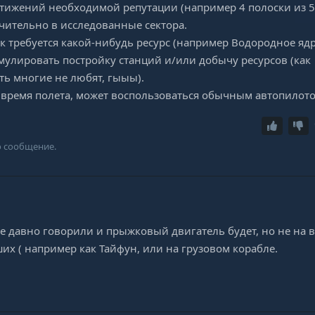
тижений необходимой репутации (например 4 полоски из 5
ительно в исследованные сектора.
к требуется какой-нибудь ресурс (например Водородное яд
имулировать постройку станций и/или добычу ресурсов (как
ть многие не любят, гыыы).
 время полета, может воспользоваться обычным автопилото
о сообщение.
е давно говорили и прыжковый двигатель будет, но не на в
ших ( например как Тайфун, или на грузовом корабле.