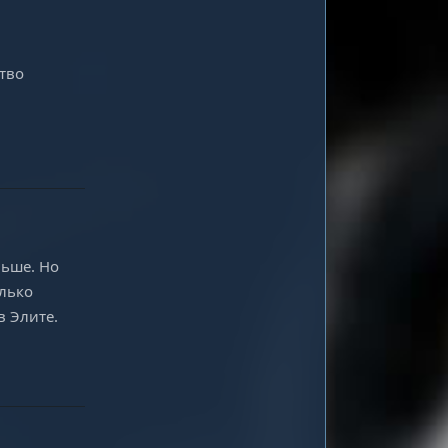
ство
Ответить
ньше. Но
олько
в Элите.
Ответить