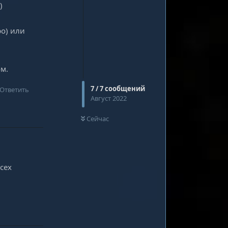
)
ро) или
м.
7
/
7
сообщений
Ответить
Август 2022
0
НЕ ПРОЧИТАНО
Сейчас
сех
Ответить