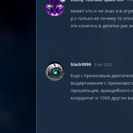
может кто и не знал а в иг
p.s только её почему то от
это конечно в десятки раз 
black9996
9 авг 2022
Ещё с прижковым двигателе
выдёргивание с прижкового 
пришельцев, враждебного ии
координат и 1000 других в