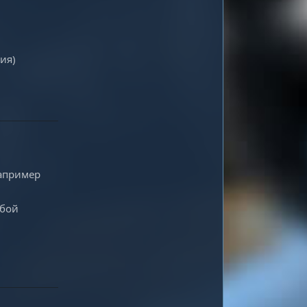
ия)
Ответить
например
сбой
Ответить