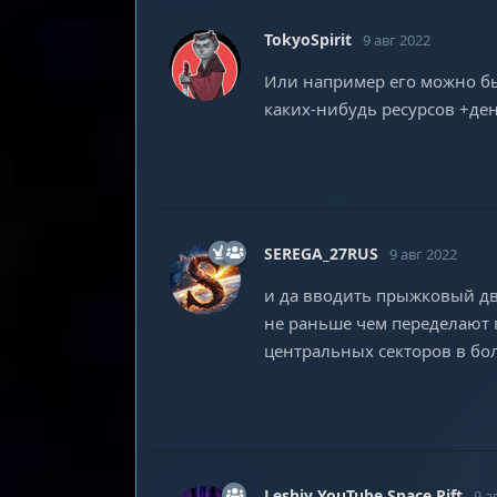
TokyoSpirit
9 авг 2022
Или например его можно был
каких-нибудь ресурсов +ден
SEREGA_27RUS
9 авг 2022
и да вводить прыжковый дви
не раньше чем переделают г
центральных секторов в бол
Leshiy YouTube Space Rift
9 а