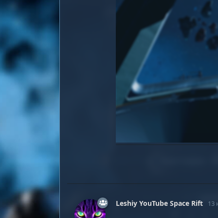
Leshiy YouTube Space Rift
13 