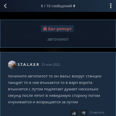
8
/
10
сообщений
Баг-репорт
автопилот
S.T.A.L.K.E.R
25 ноя 2022
почините автопилот то он вальс вокруг станции
танцует то в нее втыкается то в варп ворота
втыкнется с лутом подлетает думает несколько
секунд после летит в неведомую сторону потом
очухивается и возращается за лутом
Ответить