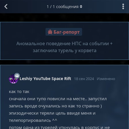
1
/
1
сообщения
Баг-репорт
Аномальное поведение НПС на событии +
заглючила турель у корвета
Leshiy YouTube Space Rift
18 сен 2024
Изменено
как то так
сначала они тупо повисли на месте.. запустил
запись вроде очухались но как то странно )
эпизодически теряли цель ввиде меня и
телепортировались ^^
потом одна из турелей уткнулась в корпус и не