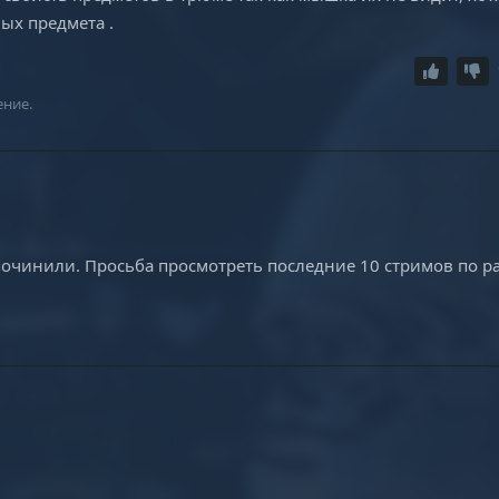
ых предмета .
ение.
 починили. Просьба просмотреть последние 10 стримов по р