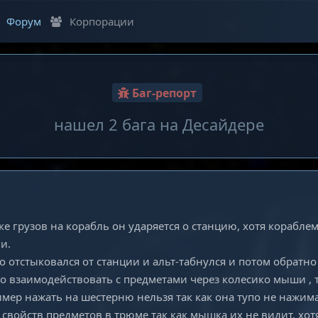
Форум
Корпорации
Баг-репорт
нашел 2 бага на Десайдере
зке грузов на корабль он ударяется о станцию, хотя корабле
и.
то отстыковался от станции и альт-табнулся и потом обратно
о взаимодействовать с предметами через колесико мыши , 
имер нажать на шестерню нельзя так как она тупо не нажима
 свойств предметов в трюме так как мышка их не видит, хотя