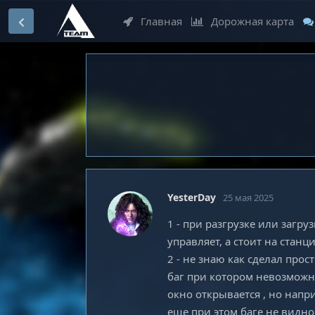
Главная
Дорожная карта
YesterDay
25 мая 2025
1 - при разгрузке или загру
управляет, а стоит на станци
2 - не знаю как сделал прос
баг при котором невозможн
окно открывается , но напр
еще при этом баге не видно