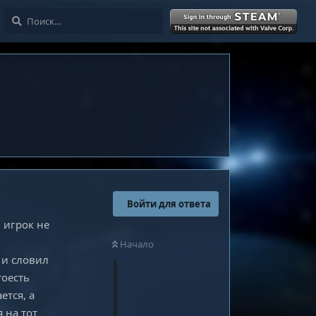
Войти
Войти для ответа
м игрок не
Начало
 и словил
тоесть
ется, а
 на тот