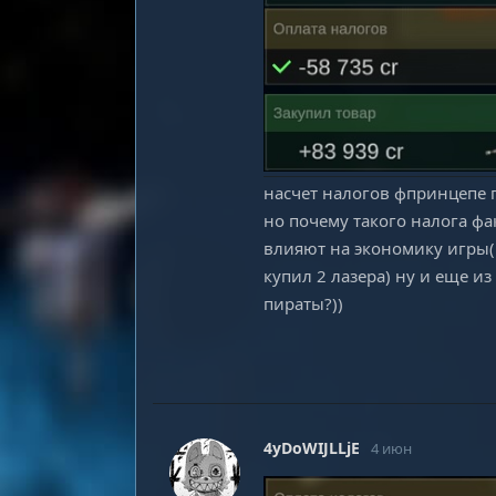
насчет налогов фпринцепе п
но почему такого налога фа
влияют на экономику игры(н
купил 2 лазера) ну и еще и
пираты?))
4yDoWIJLLjE
4 июн