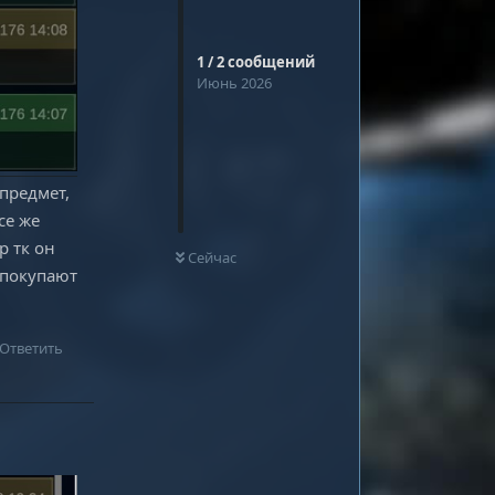
1
/
2
сообщений
Июнь 2026
предмет,
се же
0
НЕ ПРОЧИТАНО
р тк он
Сейчас
 покупают
Ответить