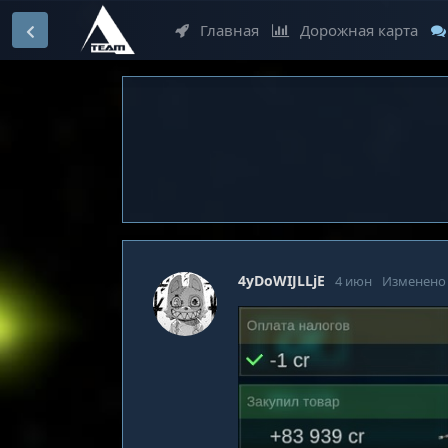
Главная
Дорожная карта
4yDoWIJLLjE
4 июн
Изменено