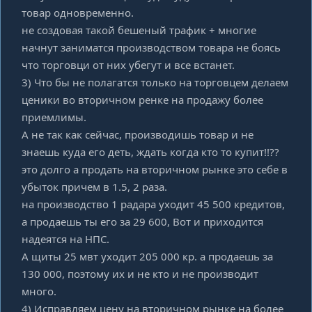
товар одновременно.
не создовая такой бешеный трафик + многие
начнут заниматся производством товара не боясь
что торговци от них убегут и все встанет.
3) Что бы не полагатся только на торговцем делаем
ценики во вторичном ренке на продажу более
приемлимы.
А не так как сейчас, производишь товар и не
знаешь куда его деть, ждать когда кто то купит!!??
это долго а продать на вторичном рынке это себе в
убыток причем в 1.5, 2 раза.
на производство 1 радара уходит 45 500 кредитов,
а продаешь ты его за 29 600, Вот и приходится
надеятся на НПС.
А щиты 25 мвт уходит 205 000 кр. а продаешь за
130 000, поэтому их и не кто и не производит
много.
4) Исправляем цену на вторичном рынке на более