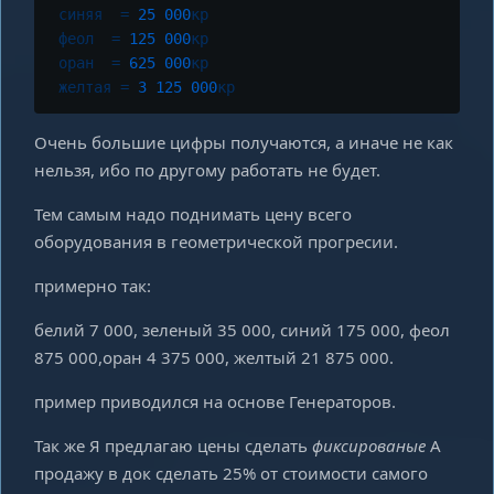
синяя
=
25
000
кр
феол
=
125
000
кр
оран
=
625
000
кр
желтая
=
3
125
000
кр
Очень большие цифры получаются, а иначе не как
нельзя, ибо по другому работать не будет.
Тем самым надо поднимать цену всего
оборудования в геометрической прогресии.
примерно так:
белий 7 000, зеленый 35 000, синий 175 000, феол
875 000,оран 4 375 000, желтый 21 875 000.
пример приводился на основе Генераторов.
Так же Я предлагаю цены сделать
фиксированые
А
продажу в док сделать 25% от стоимости самого