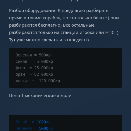
Разбор оборудования Я предлагаю разбирать
прямо в трюме корабля, но это только белые.( они
разбираются бесплатно) Все остальные
разбираются только на станции игрока или НПС. (
Тут уже можно сделать и за кредиты)
 Зеленая = 500кр

 синяя  = 5 000кр

 феол  = 25 000кр 

 оран  = 62 000кр

 желтая =  125 000кр 
Цена 1 механические детали
белой
=
1000
кр
Зеленая
=
5000
кр