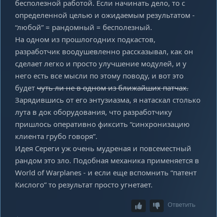
бесполезной работой. Если начинать дело, то с
определенной целью и ожидаемым результатом -
“любой” = рандомный = бесполезный.
На одном из прошлогодних подкастов,
разработчик воодушевленно рассказывал, как он
сделает легко и просто улучшение модулей, и у
него есть все мысли по этому поводу, и вот это
будет
чуть ли не в одном из ближайших патчах.
Зарядившись от его энтузиазма, я натаскал столько
лута в док оборудования, что разработчику
пришлось оперативно фиксить “синхронизацию
клиента грубо говоря”.
Идея Сереги уж очень мудреная и повсеместный
рандом это зло. Подобная механика применяется в
World of Warplanes - и если еще вспомнить “патент
Кислого” то результат просто угнетает.
Ответить