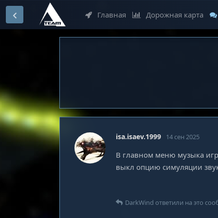
Главная
Дорожная карта
isa.isaev.1999
14 сен 2025
В главном меню музыка игра
выкл опцию симуляции звук
DarkWind
ответили на это соо