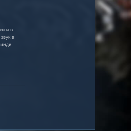
ки и в
 звук в
винде
Ответить