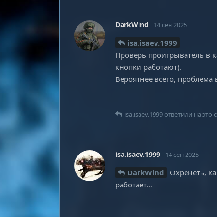
DarkWind
14 сен 2025
isa.isaev.1999
Проверь проигрыватель в ка
кнопки работают).
Вероятнее всего, проблема в
isa.isaev.1999
ответили на это 
isa.isaev.1999
14 сен 2025
DarkWind
Охренеть, ка
работает…