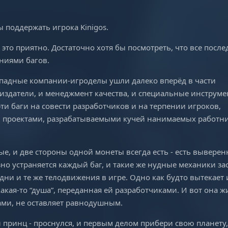
ы поддержать игрока Kinigos.
и это приятно. Достаточно хотя бы посмотреть, что все посл
ниями багов.
западные компании-игроделы ушли далеко вперёд в части
 издатели, и менеджмент качества, и специальные инструме
 эти баги на совести разработчиков и на терпении игроков,
проектами, разрабатываемыми кучей нанимаемых работни
е, и две стороны одной монеты всегда есть - есть вывере
зно устраняется каждый баг, и такие же нудные механики за
ни и те же телодвижения в игре. Одно как будто вытекает 
 какая-то “душа”, переданная ей разработчиками. И вот она жи
ами, не оставляет равнодушным.
 принц - проснулся, и первым делом прибери свою планету