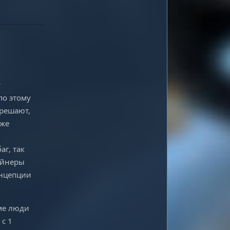
т
по этому
 решают,
уже
аг, так
тейнеры
онцепции
име люди
с 1