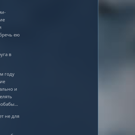
ми-
ие
и
ебречь ею
уга в
м году
кие
ально и
елять
баобабы…
ет не для