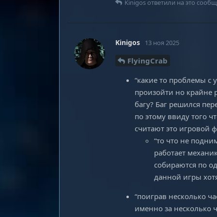
Kinigos
ответили на это сообщ
Kinigos
13 ноя 2025
FlyingCrab
“какие то проблемы с 
произойти но крайне р
багу? Баг решился пер
по этому ввиду того ч
считают это игровой ф
“то что не подни
работает механик
собираются по од
данной игры хотя
“поиграв несколько ча
именно за несколько ч