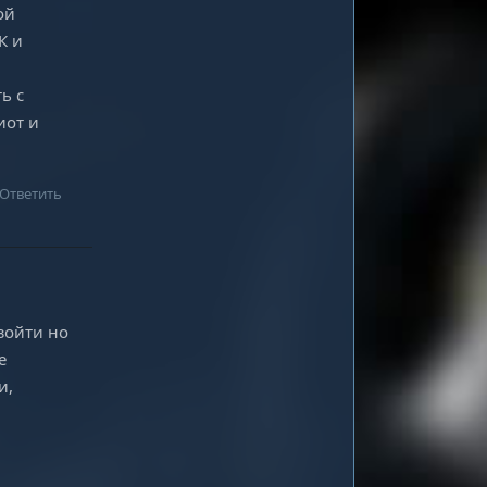
ой
К и
ь с
иот и
Ответить
зойти но
е
и,
Ответить