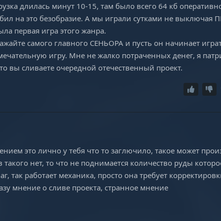
грузка длилась минут 10-15, там было всего 64 кб оперативн
абил на это безобразие. А мы играли сутками не выключая П
ыла первая игра этого жанра.
сажайте самого главного СЕНЬОРА и пусть он начинает играт
амечательную игру. Мне не жалко потраченных денег, я патр
что вы сливаете очередной отечественный проект.
ением это лично у тебя что то заглючило, такое может прои
в такого нет, то что не поднимается количество руды которо
аг, так работает механика, просто она требует корректировк
азу мнение о сливе проекта, странное мнение