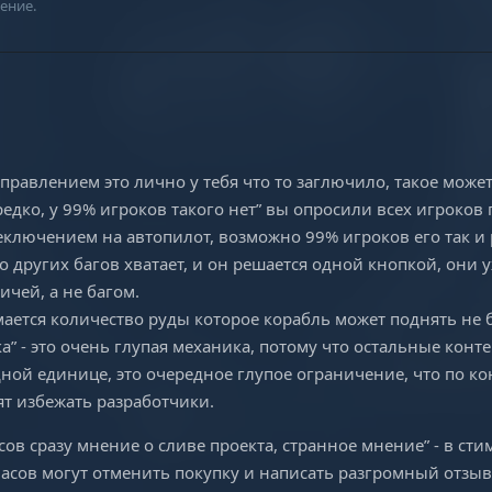
ение.
управлением это лично у тебя что то заглючило, такое може
едко, у 99% игроков такого нет” вы опросили всех игроков 
еключением на автопилот, возможно 99% игроков его так и
то других багов хватает, и он решается одной кнопкой, они 
ичей, а не багом.
мается количество руды которое корабль может поднять не б
а” - это очень глупая механика, потому что остальные кон
ной единице, это очередное глупое ограничение, что по к
т избежать разработчики.
сов сразу мнение о сливе проекта, странное мнение” - в ст
асов могут отменить покупку и написать разгромный отзыв 