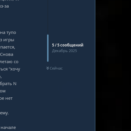
з-за
она тупо
з игры
5
/
5
сообщений
пается,
Декабрь 2025
 Снова
летаю со
0
НЕ ПРОЧИТАНО
Сейчас
ься “хочу
,
брать N
дом
ре нет
ему.
 начале