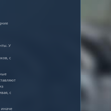
едние
нты. У
ков, с
нные
ставляют
из
вая, с
, иначе