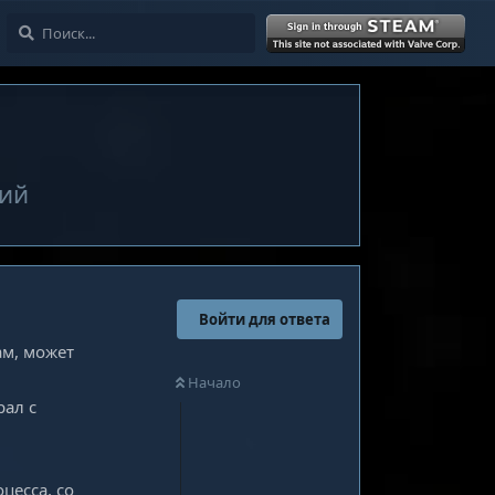
Войти
ний
Войти для ответа
ам, может
Начало
рал с
цесса, со