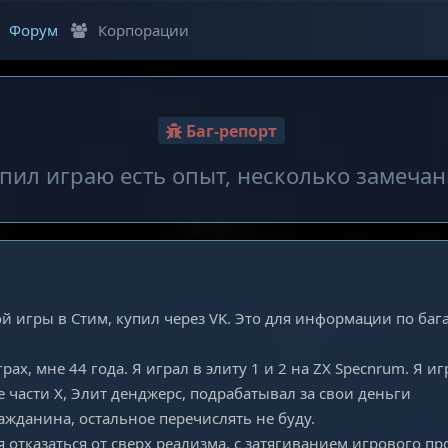
Форум
Корпорации
Баг-репорт
пил играю есть опыт, несколько замеча
ой игры в Стим, купил через VK. Это для информации по баг
ах, мне 44 года. Я играл в элиту 1 и 2 на ZX Specnrum. Я иг
все части X, Элит денджерс, подрабатывал за свои деньги
ажданина, остальное перечислять не буду.
отказаться от сверх реализма, с затягиванием игрового про