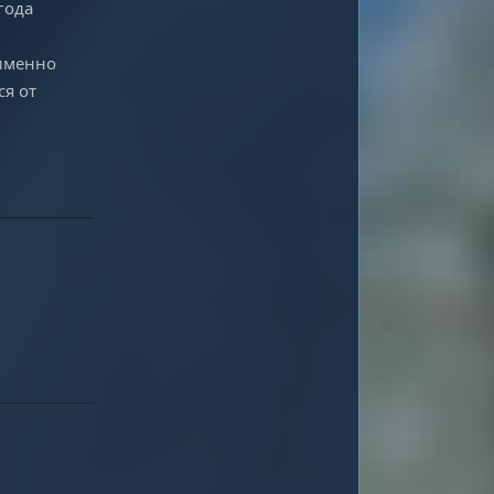
года
 именно
ся от
Ответить
Ответить