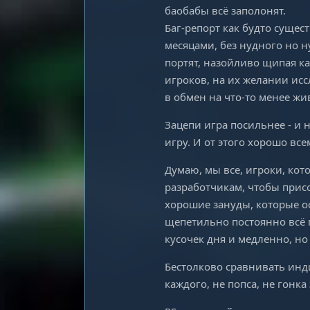
баобабы всё заполонят.
Баг-репорт как будто сущес
месяцами, без нудного но 
портят, назойливо щипая к
игроков, на их желании ис
в обмен на что-то менее жи
Зацепи игра посильнее - и 
игру. И от этого хорошо все
Думаю, мы все, игроки, кот
разработчикам, чтобы присо
хорошие зануды, которые о
щепетильно постоянно всё п
кусочек дня и медленно, но
Бестолково сравнивать инди
каждого, не попса, не гонка