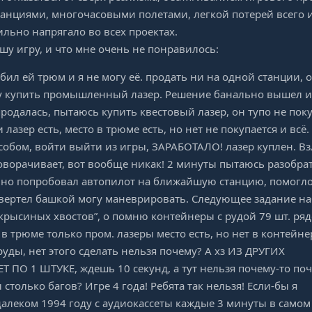
анциями, многочасовыми полетами, легкой потерей всего и
сильно напрягало во всех проектах.
шу игру, и что мне очень не понравилось:
абил ей трюм и я не могу её. продать ни на одной станции, 
огу купить промышленный лазер. Решение банально вышел и
родалась, пытаюсь купить квестовый лазер, он тупо не поку
 лазер есть, место в трюме есть, но нет не покупается и всё.
собом, войти выйти из игры, ЗАРАБОТАЛО! лазер куплен. Вз
оворачивает, вот вообще никак! 2 минуты пытаюсь разобрат
, но попробовал автопилот на ближайшую станцию, помогло
авертел башкой могу маневрировать. Следующее задание на
крысиных хвостов”, о помню контейнеры с рудой 79 шт. ря
 в трюме только пром. лазеры место есть, но нет в контейне
руды, нет этого сделать нельзя почему? А хз ИЗ ДРУГИХ
 ПО 1 ШТУКЕ, ждешь 10 секунд, а тут нельзя почему-то поч
столько багов? Игре 4 года! Ребята так нельзя! Если-бы я
далеком 1994 году с аудиокассеты каждые 3 минуты в самом