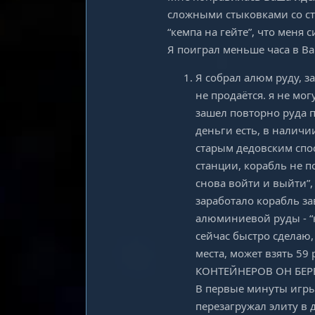
сложными стыковками со ст
“кемпа на гейте”, что меня 
Я поиграл меньше часа в Ва
Я собрал алюм руду, з
не продаётся. я не м
зашел повторно руда п
деньги есть, в наличии
старым дедовским спо
станции, корабль не п
снова войти и выйти”
заработало корабль з
алюминиевой руды - “
сейчас быстро сделаю,
места, может взять 59 
КОНТЕЙНЕРОВ ОН БЕРЕТ
В первые минуты игры 
перезагружал элиту в 