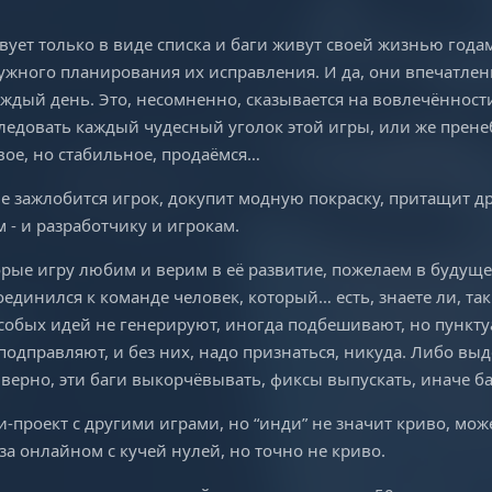
твует только в виде списка и баги живут своей жизнью года
нужного планирования их исправления. И да, они впечатлен
аждый день. Это, несомненно, сказывается на вовлечённост
следовать каждый чудесный уголок этой игры, или же прен
вое, но стабильное, продаёмся…
не зажлобится игрок, докупит модную покраску, притащит др
м - и разработчику и игрокам.
орые игру любим и верим в её развитие, пожелаем в будуще
единился к команде человек, который… есть, знаете ли, та
собых идей не генерируют, иногда подбешивают, но пункту
одправляют, и без них, надо признаться, никуда. Либо выд
 верно, эти баги выкорчёвывать, фиксы выпускать, иначе 
-проект с другими играми, но “инди” не значит криво, мож
 за онлайном с кучей нулей, но точно не криво.