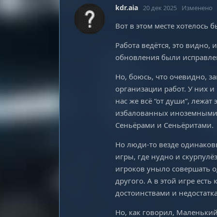
kdr.aia
20 дек 2025
Изменено
Вот в этом месте хотелось б
Работа ведётся, это видно, 
обновления были исправле
Но, боюсь, что очевидно, 
организации работ. У них и
нас же всё “от души”, лежат
избалованных иноземными 
Сеньёрами и Сеньёритами.
Но люди-то везде одинаковы
игры, где нудно и скурпулё
игроков уныло совершать од
другого. А в этой игре есть
достоинствами и недостатк
Но, как говорил, Маленький